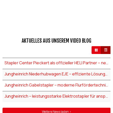
AKTUELLES AUS UNSEREM VIDEO BLOG
Stapler Center Pieckert als offizieller HELI Partner – neue Lösungen für moderne Flurfördertechnik
Jungheinrich Niederhubwagen EJE – effiziente Lösungen für den Palettentransport
Jungheinrich Gabelstapler – moderne Flurfördertechnik für jede Herausforderung
Jungheinrich – leistungsstarke Elektrostapler für anspruchsvolle Einsätze
Weitere News laden >