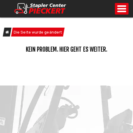
Toggl
Die gesuchte Seite wurde ge
Die Seite wurde geändert
KEIN PROBLEM. HIER GEHT ES WEITER.