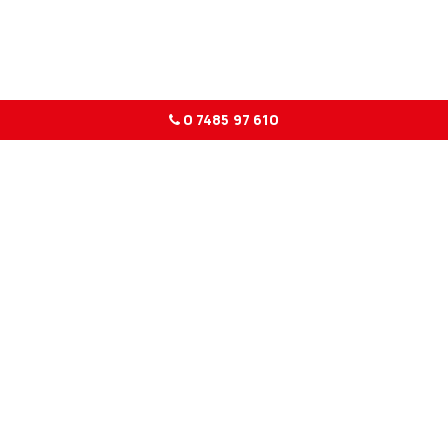
0 7485 97 610
LEISTUNGEN, RUND UMS THEMA GABELSTAPLER