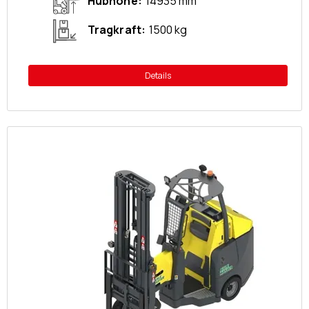
Hubhöhe
14935 mm
Tragkraft
1500 kg
Details