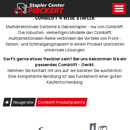
Toggl
Sicher. Einfach. Smart.
COMBILIFT 4 WEGE STAPLER
Multidirektionale Systeme & Gabelstapler - nur von Combilift.
Die robusten, vielseitigen Modelle der Combilift
multidirektionalen Reihe verbinden die Vorteile von Front-,
Seiten- und Schmalgangstaplern in einem Produkt und bieten
universale Lösungen.
Darf's gerne etwas flexibler sein? Bei uns bekommen Sie ein
passendes Combilift - Gerät.
Nehmen Sie Kontakt mit uns auf, wir beraten Sie ausführlich.
Eine kompetente Beratung ist das Fundament einer guten
Kaufentscheidung.
Neugeräte
Combilift Produktpalette