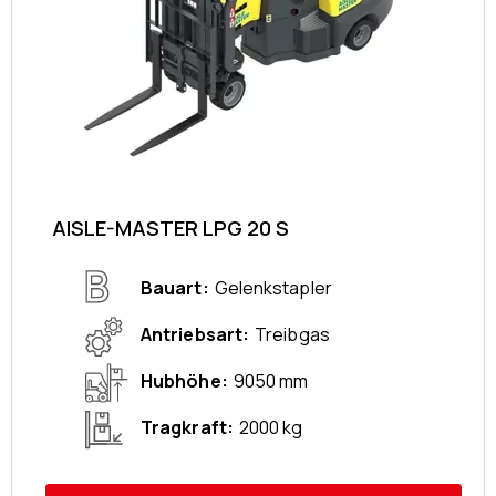
AISLE-MASTER LPG 20 S
Bauart
Gelenkstapler
Antriebsart
Treibgas
Hubhöhe
9050 mm
Tragkraft
2000 kg