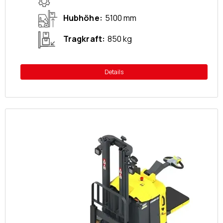
Hubhöhe
5100 mm
Tragkraft
850 kg
Details