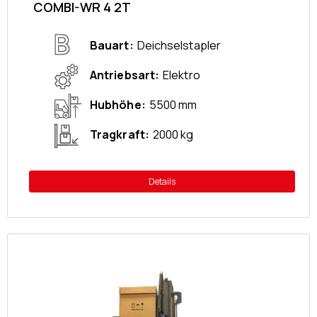
COMBI-WR 4 2T
Bauart
Deichselstapler
Antriebsart
Elektro
Hubhöhe
5500 mm
Tragkraft
2000 kg
Details