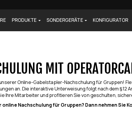
ERE
PRODUKTE
SONDERGERÄTE
KONFIGURATOR
UNG
N
SCHULUNG MIT OPERATORCA
t unserer Online-Gabelstapler-Nachschulung für Gruppen! Fl
isungen an. Die interaktive Unterweisung folgt nach dem §12
e Ihre Mitarbeiter und profitieren Sie von geschulten, siche
er online Nachschulung für Gruppen? Dann nehmen Sie Kon