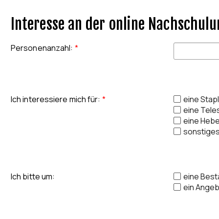
Interesse an der online Nachschulu
Personenanzahl
:
*
Ich interessiere mich für
:
*
eine Stap
eine Tel
eine Heb
sonstige
Ich bitte um
:
eine Best
ein Ange