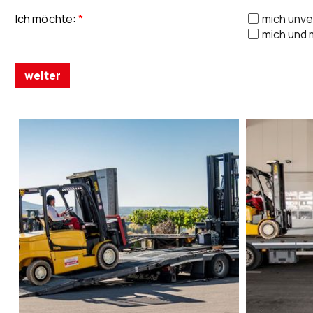
Ich möchte
:
*
mich unve
mich und
weiter